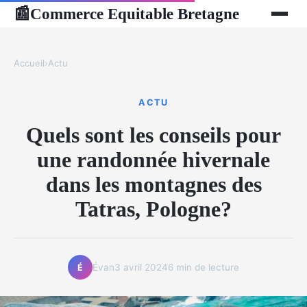
Commerce Equitable Bretagne
📰
Accueil
›
Actu
ACTU
Quels sont les conseils pour
une randonnée hivernale
dans les montagnes des
Tatras, Pologne?
Évan
3 avril 2024
6 min de lecture
É