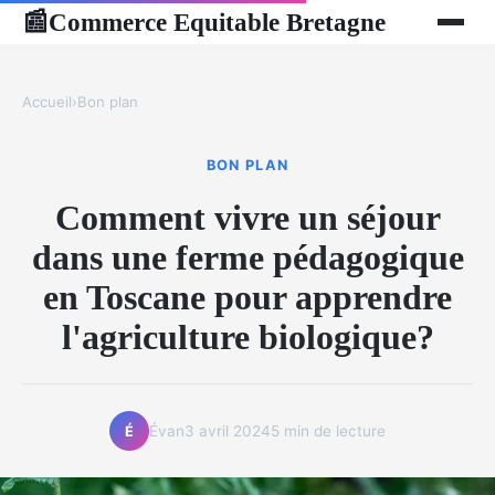
Commerce Equitable Bretagne
📰
Accueil
›
Bon plan
BON PLAN
Comment vivre un séjour
dans une ferme pédagogique
en Toscane pour apprendre
l'agriculture biologique?
Évan
3 avril 2024
5 min de lecture
É