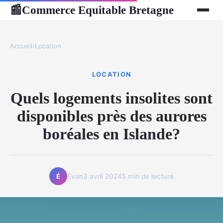
Commerce Equitable Bretagne
📰
Accueil
›
Location
LOCATION
Quels logements insolites sont
disponibles près des aurores
boréales en Islande?
Évan
3 avril 2024
5 min de lecture
É