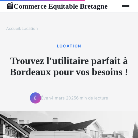
Commerce Equitable Bretagne
📰
Accueil
›
Location
LOCATION
Trouvez l'utilitaire parfait à
Bordeaux pour vos besoins !
Évan
4 mars 2025
6 min de lecture
É